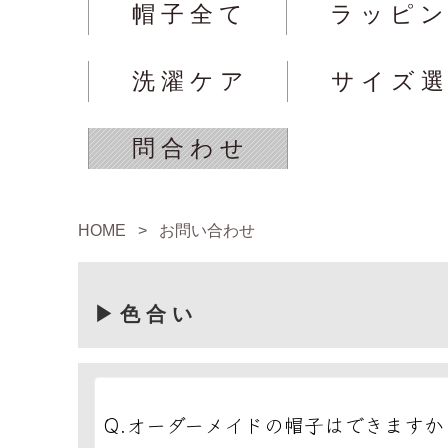
帽 子 全 て
ラ ッ ピ 
洗 濯 ケ ア
サ イ ズ 
問 合 わ せ
HOME
>
お問い合わせ
▶ 色 合 い
Q.
オーダーメイドの帽子はできますか